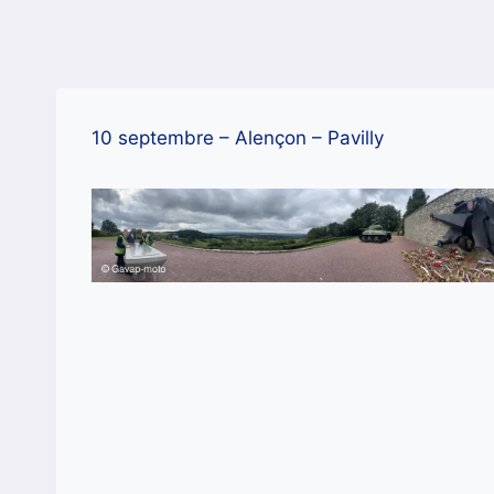
Aller
au
contenu
10 septembre – Alençon – Pavilly