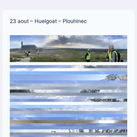
Aller
au
contenu
23 aout – Huelgoat – Plouhinec