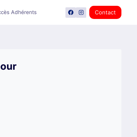
Contact
ccès Adhérents
pour