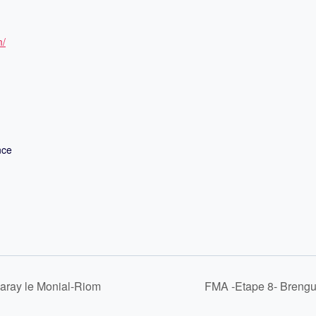
m/
nce
aray le Monial-Riom
FMA -Etape 8- Breng