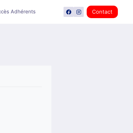
Contact
ccès Adhérents