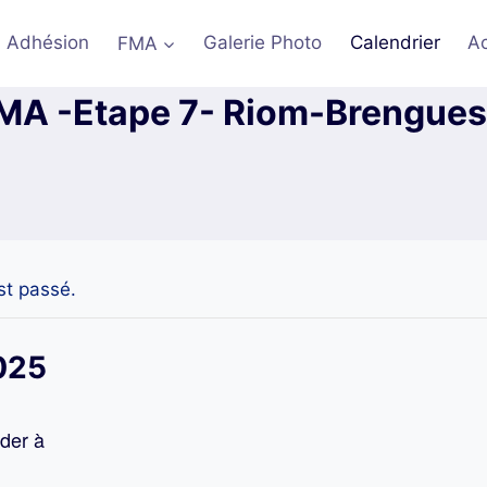
Adhésion
FMA
Galerie Photo
Calendrier
A
MA -Etape 7- Riom-Brengues
t passé.
025
der à