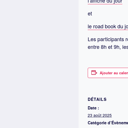
l’affiche du jour
et
le road book du j
Les participants r
entre 8h et 9h, le
Ajouter au cale
DÉTAILS
Date :
23 août 2025
Catégorie d’Évènem