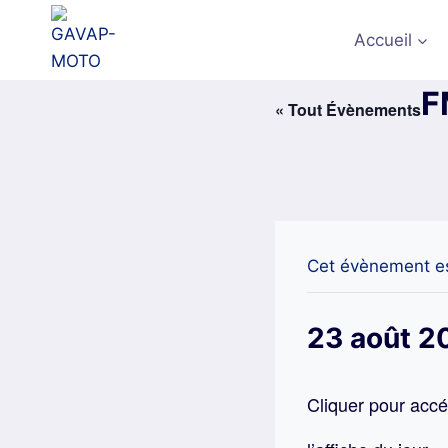
Aller
au
Accueil
contenu
F
« Tout Évènements
Cet évènement es
23 août 2
Cliquer pour accé