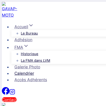
Aller
au
contenu
Accueil
Le Bureau
Adhésion
FMA
Historique
La FMA dans LVM
Galerie Photo
Calendrier
Accès Adhérents
Contact