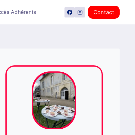
Contact
ccès Adhérents