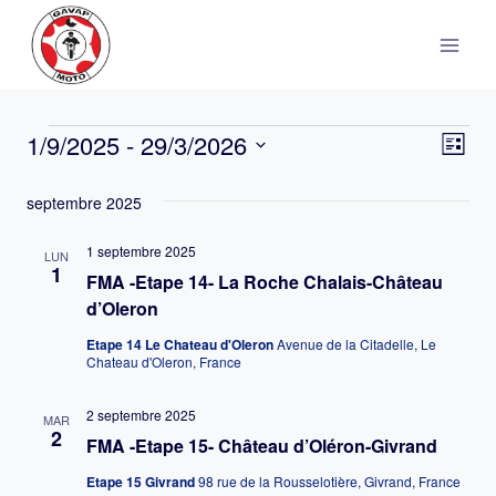
Aller
au
contenu
1/9/2025
 - 
29/3/2026
Évènements
Nav
Nav
Liste
Sélectionnez
de
par
septembre 2025
une
vu
date.
con
1 septembre 2025
LUN
Év
1
FMA -Etape 14- La Roche Chalais-Château
d’Oleron
Etape 14 Le Chateau d'Oleron
Avenue de la Citadelle, Le
Chateau d'Oleron, France
2 septembre 2025
MAR
2
FMA -Etape 15- Château d’Oléron-Givrand
Etape 15 Givrand
98 rue de la Rousselotière, Givrand, France